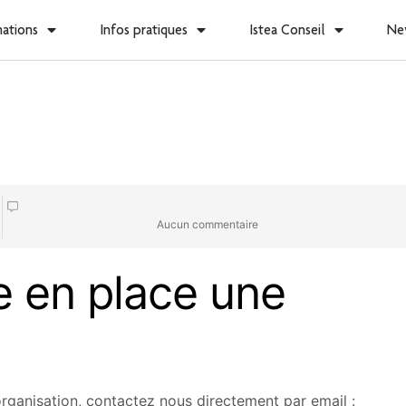
Formateurs, rejoignez-nous !
mations
Infos pratiques
Istea Conseil
Ne
Aucun commentaire
 en place une
rganisation, contactez nous directement par email :