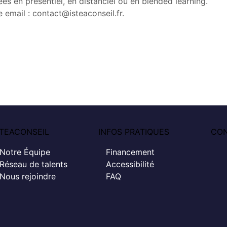
es en présentiel, en distanciel ou en blended learning.
 email : contact@isteaconseil.fr.
STEACONSEIL
INFOS PRATIQUES
CO
Notre Équipe
Financement
Réseau de talents
Accessibilité
Nous rejoindre
FAQ